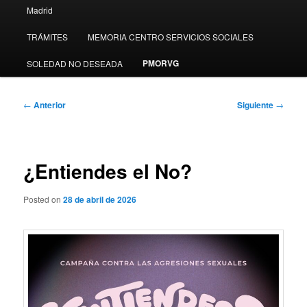
Madrid
TRÁMITES
MEMORIA CENTRO SERVICIOS SOCIALES
PMORVG
SOLEDAD NO DESEADA
Navegación
←
Anterior
Siguiente
→
de
entradas
¿Entiendes el No?
Posted on
28 de abril de 2026